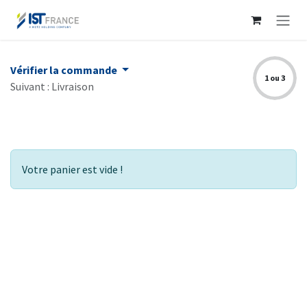
Se rendre au contenu
Vérifier la commande
1 ou 3
Suivant : Livraison
Votre panier est vide !