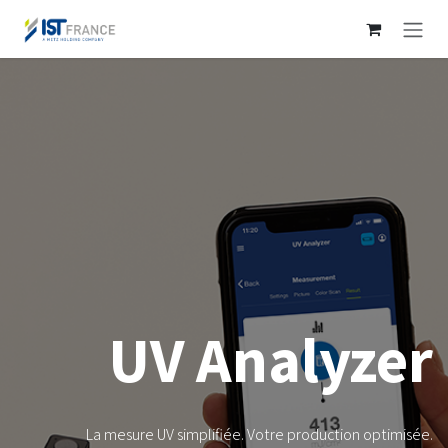
Se rendre au contenu
UV Analyzer
La mesure UV simplifiée. Votre production optimisée.